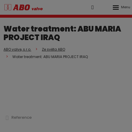
Rozbalen
Vyhledávání
Přihlášení
menu
do
Water treatment: ABU MARIA
klienstké
PROJECT IRAQ
zóny
ABO valve, s.r.o.
Ze světa ABO
Water treatment: ABU MARIA PROJECT IRAQ
Reference