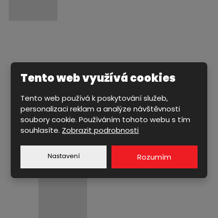
Tento web využívá cookies
CENTRICKÉ UZAVÍRACÍ KLAPKY
Tento web používá k poskytování služeb,
EXCENTRICKÉ UZAVÍRACÍ KLAPKY
personalizaci reklam a analýze návštěvnosti
ŠOUPÁTKA & ZPĚTNÉ KLAPKY
soubory cookie. Používáním tohoto webu s tím
VENTILY & KOHOUTY
souhlasíte.
Zobrazit podrobnosti
PŘÍSLUŠENSTVÍ
Nastavení
Rozumím