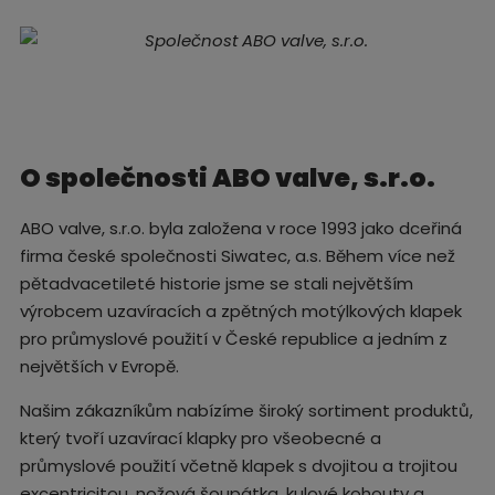
O společnosti ABO valve, s.r.o.
ABO valve, s.r.o. byla založena v roce 1993 jako dceřiná
firma české společnosti Siwatec, a.s. Během více než
pětadvacetileté historie jsme se stali největším
výrobcem uzavíracích a zpětných motýlkových klapek
pro průmyslové použití v České republice a jedním z
největších v Evropě.
Našim zákazníkům nabízíme široký sortiment produktů,
který tvoří uzavírací klapky pro všeobecné a
průmyslové použití včetně klapek s dvojitou a trojitou
excentricitou, nožová šoupátka, kulové kohouty a