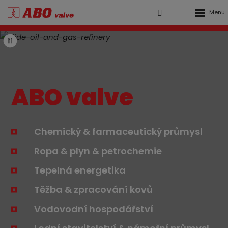
Rozbalen
Vyhledávání
Přihlášení
menu
ABO
do
valve,
klienstké
Spuštění/zastavení
zóny
s.r.o.
videa
ABO valve
Chemický & farmaceutický průmysl
Ropa & plyn & petrochemie
Tepelná energetika
Těžba & zpracování kovů
Vodovodní hospodářství