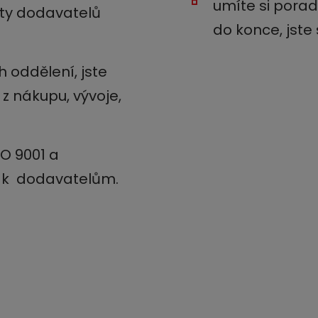
umíte si pora
ity dodavatelů
do konce, jste
h oddělení, jste
z nákupu, vývoje,
SO 9001 a
u k dodavatelům.