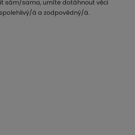
dit sám/sama, umíte dotáhnout věci
 spolehlivý/á a zodpovědný/á.