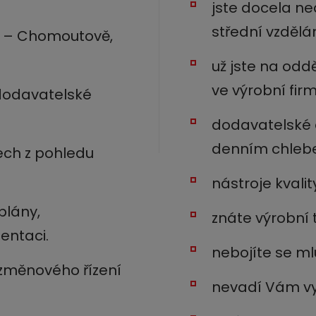
jste docela ne
střední vzdělá
ci – Chomoutově,
už jste na oddě
ve výrobní fir
 dodavatelské
dodavatelské 
denním chleb
ech z pohledu
nástroje kvali
plány,
znáte výrobní 
entaci.
nebojíte se mlu
 změnového řízení
nevadí Vám vyj