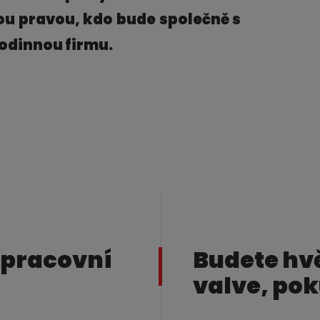
ou pravou, kdo bude společně s
rodinnou firmu.
 pracovní
Budete hv
valve, pok