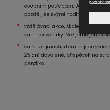
podrobnost
osobním potřebám. Jeden den přijd
později, se svými hodinami navíc 
vzdělávací akce, školení, super gri
vánoční večírky. Nežijeme jen prac
samozřejmosti, které nejsou všud
25 dní dovolené, příspěvek na str
penzijko.