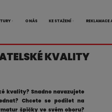
TURY
O NÁS
KE STAŽENÍ
REKLAMACE A
ATELSKÉ KVALITY
ské kvality? Snadno navazujete
ednat? Chcete se podílet na
rmatur špičky ve svém oboru?