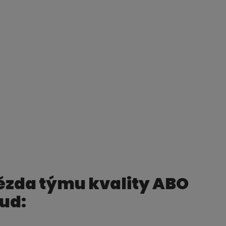
ězda týmu kvality ABO
ud: