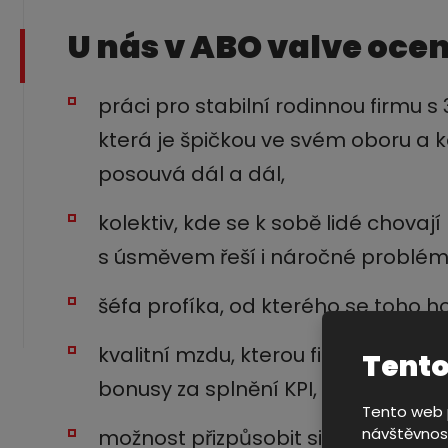
U nás v ABO valve ocen
práci pro stabilní rodinnou firmu s 
která je špičkou ve svém oboru a k
posouvá dál a dál,
kolektiv, kde se k sobě lidé chovají
s úsměvem řeší i náročné problém
šéfa profíka, od kterého se toho h
kvalitní mzdu, kterou firma pravid
Tento
bonusy za splnění KPI,
Tento web p
návštěvnost
možnost přizpůsobit si pracovní 