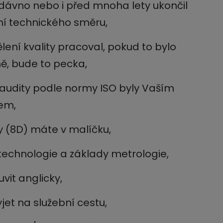
dávno nebo i před mnoha lety ukončil
ní technického směru,
lení kvality pracoval, pokud to bylo
mě, bude to pecka,
audity podle normy ISO byly Vaším
em,
ty (8D) máte v malíčku,
technologie a základy metrologie,
vit anglicky,
et na služební cestu,