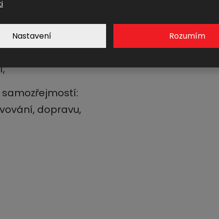
i
ete dřív, jiný
hospodaříte sami,
Nastavení
Rozumím
lovačky a skvělé
í,
e samozřejmostí:
avování, dopravu,