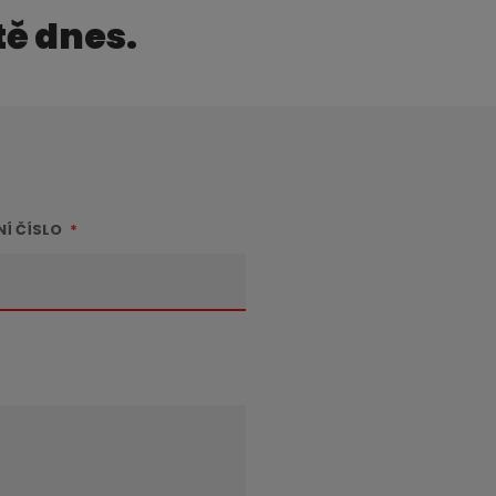
tě dnes.
NÍ ČÍSLO
*