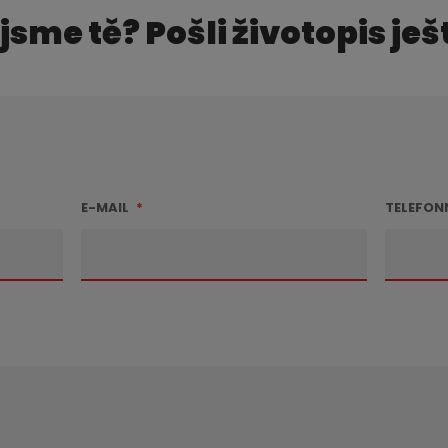
 jsme tě? Pošli životopis ješ
E-MAIL
*
TELEFON