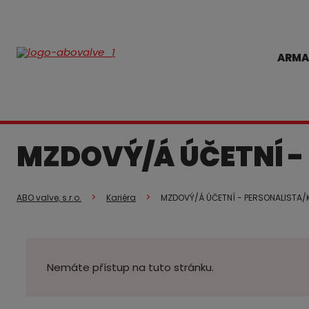
ARMA
MZDOVÝ/Á ÚČETNÍ -
ABO valve, s.r.o.
Kariéra
MZDOVÝ/Á ÚČETNÍ - PERSONALISTA/
Nemáte přístup na tuto stránku.