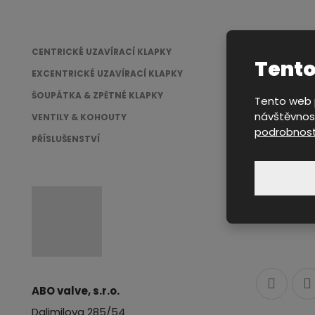
CENTRICKÉ UZAVÍRACÍ KLAPKY
Tento
EXCENTRICKÉ UZAVÍRACÍ KLAPKY
ŠOUPÁTKA & ZPĚTNÉ KLAPKY
Tento web p
návštěvnost
VENTILY & KOHOUTY
podrobnost
PŘÍSLUŠENSTVÍ
ABO valve, s.r.o.
Dalimilova 285/54