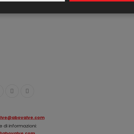
lve@abovalve.com
e di informazioni:
@abovalve.com