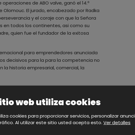
e operaciones de ABO valve, ganó el 14.º
 de Olomouc. El jurado, encabezado por Radka
perseverancia y el coraje con que la Señora
s en todos los continentes, asi como su
adre, quien fue el fundador de la exitosa
internacional para emprendedores anunciada
ios decisivos para la para la competencia no
 la historia empresarial, comercial, la
nacional de la competencia, cuyos resultados
de la ronda nacional representará a la
itio web utiliza cookies
 Junio.
tiliza cookies para proporcionar servicios, personalizar anunc
tráfico. Al utilizar este sitio usted acepta esto.
Ver detalles