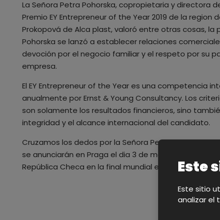
La Señora Petra Pohorska, copropietaria y directora d
Premio EY Entrepreneur of the Year 2019 de la region
Prokopová de Alca plast, valoró entre otras cosas, la 
Pohorska se lanzó a establecer relaciones comerciale
devoción por el negocio familiar y el respeto por su p
empresa.
El EY Entrepreneur of the Year es una competencia 
anualmente por Ernst & Young Consultancy. Los criter
son solamente los resultados financieros, sino también
integridad y el alcance internacional del candidato.
Cruzamos los dedos por la Señora Petra en la ronda 
se anunciarán en Praga el dia 3 de marzo. El ganador 
Este s
República Checa en la final mundial en Monte Carlo en
Este sitio u
analizar el 