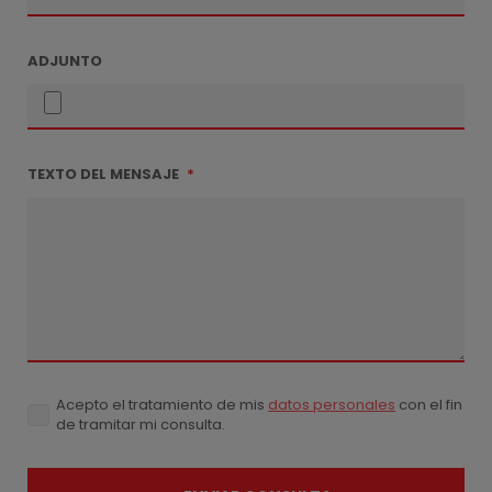
ADJUNTO
TEXTO DEL MENSAJE
*
Acepto el tratamiento de mis
datos personales
con el fin
Acepto
de tramitar mi consulta.
el
tratamiento
de