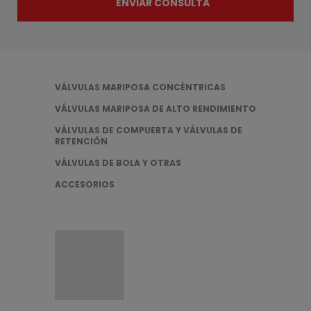
mis
ENVIAR CONSULTA
datos
personales
con
Error al
el
fin
enviar el
de
formulario.
tramitar
mi
VÁLVULAS MARIPOSA CONCÉNTRICAS
consulta.
VÁLVULAS MARIPOSA DE ALTO RENDIMIENTO
VÁLVULAS DE COMPUERTA Y VÁLVULAS DE
RETENCIÓN
VÁLVULAS DE BOLA Y OTRAS
ACCESORIOS