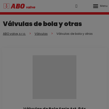
Rozbalen
Vyhledávání
Přihlášení
menu
do
Válvulas de bola y otras
klienstké
zóny
ABO valve, s.r.o.
Válvulas
Válvulas de bola y otras
Válvulas de Bola Serie Art. 94x