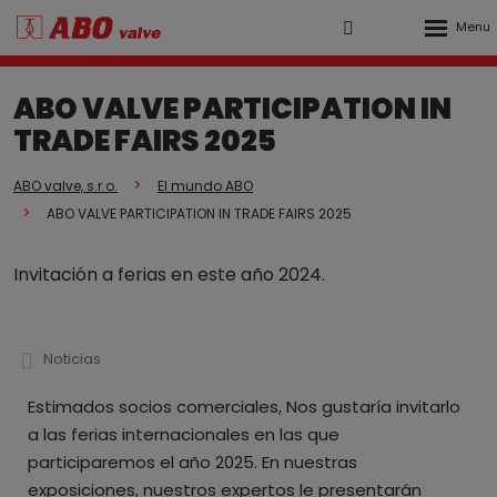
Rozbalen
Vyhledávání
Přihlášení
menu
do
ABO VALVE PARTICIPATION IN
klienstké
TRADE FAIRS 2025
zóny
ABO valve, s.r.o.
El mundo ABO
ABO VALVE PARTICIPATION IN TRADE FAIRS 2025
Invitación a ferias en este año 2024.
Noticias
Estimados socios comerciales, Nos gustaría invitarlo
a las ferias internacionales en las que
participaremos el año 2025. En nuestras
exposiciones, nuestros expertos le presentarán