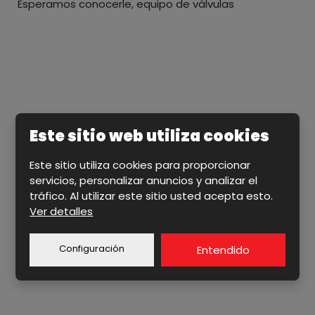
Esperamos conocerle, equipo de válvulas
Este sitio web utiliza cookies
Este sitio utiliza cookies para proporcionar
VÁLVULAS MARIPOSA CONCÉNTRICAS
servicios, personalizar anuncios y analizar el
VÁLVULAS MARIPOSA DE ALTO RENDIMIENTO
tráfico. Al utilizar este sitio usted acepta esto.
Ver detalles
VÁLVULAS DE COMPUERTA Y VÁLVULAS DE
RETENCIÓN
VÁLVULAS DE BOLA Y OTRAS
Configuración
Entendido
ACCESORIOS