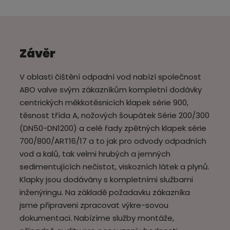
Závěr
V oblasti čištění odpadní vod nabízí společnost
ABO valve svým zákazníkům kompletní dodávky
centrických měkkotěsnicích klapek série 900,
těsnost třída A, nožových šoupátek Série 200/300
(DN50-DN1200) a celé řady zpětných klapek série
700/800/ART16/17 a to jak pro odvody odpadních
vod a kalů, tak velmi hrubých a jemných
sedimentujících nečistot, viskozních látek a plynů.
Klapky jsou dodávány s kompletními službami
inženýringu. Na základě požadavku zákazníka
jsme připraveni zpracovat výkre-sovou
dokumentaci. Nabízíme služby montáže,