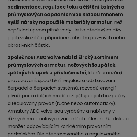
sedimentace, regulace toku a čištění kalných a
průmyslových odpadních vod kladou mnohem
vyšší nároky na použité materiály armatur
, než
například úprava pitné vody. Je to především díky
jejich viskozitě a případném obsahu pev-ných nebo
abrazivních částic.
Společnost ABO valve nabízí široký sortiment
průmyslových armatur, nožových šoupátek,
zpětných klapek a příslušenství
, které umožňují
provozování, spouštění, regulaci a odstavování
čerpadel a čerpacích systémů, rozvodů energií –
plynů, par a dalších médií a zajišťuje jejich bezpečný
a regulovaný provoz (ručně nebo automaticky).
Armatury ABO valve jsou vyráběny a nabízeny v
různých materiálových variantách těles, nožů, disků a
manžet odpovídajícím konkrétním provozním
podmínkám. Dle přepravovaného a regulovaného