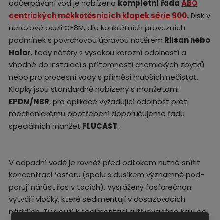
odčerpávání vod je nabízena
kompletní řada
ABO
centrických měkkotěsnicích klapek série 900
.
Disk v
nerezové oceli CF8M, dle konkrétních provozních
podmínek s povrchovou úpravou nátěrem
Rilsan nebo
Halar
, tedy nátěry s vysokou korozní odolností a
vhodné do instalací s přítomností chemických zbytků
nebo pro procesní vody s příměsí hrubších nečistot.
Klapky jsou standardně nabízeny s manžetami
EPDM/NBR
, pro aplikace vyžadující odolnost proti
mechanickému opotřebení doporučujeme řadu
speciálních manžet
FLUCAST
.
V odpadní vodě je rovněž před odtokem nutné snížit
koncentraci fosforu (spolu s dusíkem významně pod-
porují nárůst řas v tocích). Vysrážený fosforečnan
vytváří vločky, které sedimentují v dosazovacích
nádržích. Ty slouží k sedimentaci aktivovaného kalu od