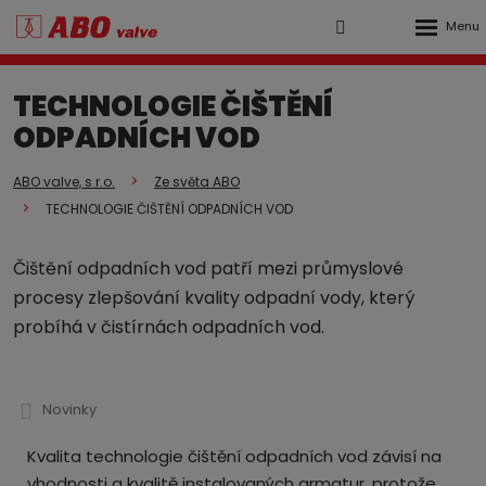
Rozbalen
Vyhledávání
Přihlášení
menu
do
TECHNOLOGIE ČIŠTĚNÍ
klienstké
ODPADNÍCH VOD
zóny
ABO valve, s.r.o.
Ze světa ABO
TECHNOLOGIE ČIŠTĚNÍ ODPADNÍCH VOD
Čištění odpadních vod patří mezi průmyslové
procesy zlepšování kvality odpadní vody, který
probíhá v čistírnách odpadních vod.
Novinky
Kvalita technologie čištění odpadních vod závisí na
vhodnosti a kvalitě instalovaných armatur, protože