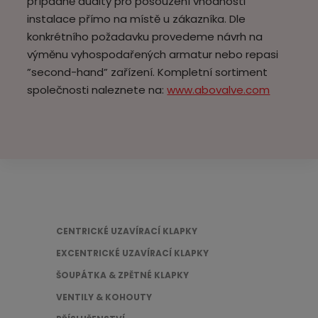
případně audity pro posouzení vhodnosti
instalace přímo na místě u zákazníka. Dle
konkrétního požadavku provedeme návrh na
výměnu vyhospodařených armatur nebo repasi
”second-hand” zařízení. Kompletní sortiment
společnosti naleznete na:
www.abovalve.com
CENTRICKÉ UZAVÍRACÍ KLAPKY
EXCENTRICKÉ UZAVÍRACÍ KLAPKY
ŠOUPÁTKA & ZPĚTNÉ KLAPKY
VENTILY & KOHOUTY