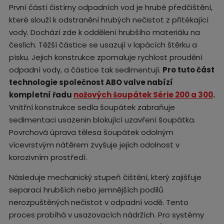
První částí čistírny odpadních vod je hrubé předčištění,
které slouží k odstranění hrubých nečistot z přitékající
vody. Dochází zde k oddělení hrubšího materiálu na
česlích. Těžší částice se usazují v lapácích štěrku a
písku. Jejich konstrukce zpomaluje rychlost proudění
odpadní vody, a částice tak sedimentují.
Pro tuto část
technologie společnost ABO valve nabízí
kompletní řadu
nožových šoupátek Série 200 a 300
.
Vnitřní konstrukce sedla šoupátek zabraňuje
sedimentaci usazenin blokující uzavření šoupátka.
Povrchová úprava tělesa šoupátek odolným
vícevrstvým nátěrem zvyšuje jejich odolnost v
korozivním prostředí.
Následuje mechanický stupeň čištění, který zajišťuje
separaci hrubších nebo jemnějších podílů
nerozpuštěných nečistot v odpadní vodě. Tento
proces probíhá v usazovacích nádržích. Pro systémy