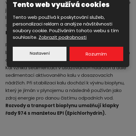
vyčištěné vody. Z nich již odtéká vyčištěná voda, u které
Tento web využívá cookies
jsou dodrženy příslušné koncentrace znečišťujících
Tento web používá k poskytování služeb,
látek. Pro aplikace obsahující agresivní média
personalizaci reklam a analýze návštěvnosti
společnost ABO nabízí manžety z řady
VITON / VITON
soubory cookie. Používáním tohoto webu s tím
BIO
.
souhlasíte.
Zobrazit podrobnosti
Představují dobrou chemickou odolnost a zajišťují
bezpečnou regulaci průtoku. Nedílnou součástí čistíren
Nastavení
Rozumím
odpadních vod je také kalové a plynové hospodářství.
Kal vzniká sedimentací v usazovacích nádržích a dále
sedimentací aktivovaného kalu v dosazovacích
nádržích. Při stabilizaci kalu dochází k vývinu bioplynu,
který je jímán v plynojemu a následně používán jako
zdroj energie pro danou čistírnu odpadních vod.
Rozvody a transport bioplynu umožňují klapky
řady 974 s manžetou EPI (Epichlorhydrin).