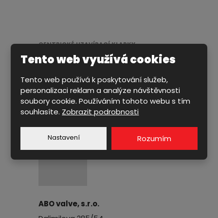
CENTRICKÉ UZAVÍRACÍ KLAPKY
Tento web využívá cookies
EXCENTRICKÉ UZAVÍRACÍ KLAPKY
ŠOUPÁTKA & ZPĚTNÉ KLAPKY
Tento web používá k poskytování služeb,
personalizaci reklam a analýze návštěvnosti
VENTILY & KOHOUTY
soubory cookie. Používáním tohoto webu s tím
PŘÍSLUŠENSTVÍ
souhlasíte.
Zobrazit podrobnosti
Nastavení
Rozumím
ABO valve, s.r.o.