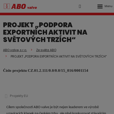
Rozbalen
Vyhledávání
Přihlášení
menu
do
PROJEKT „PODPORA
klienstké
EXPORTNÍCH AKTIVIT NA
zóny
SVĚTOVÝCH TRZÍCH“
ABO valve, s.r.o.
Ze světa ABO
PROJEKT „PODPORA EXPORTNÍCH AKTIVIT NA SVĚTOVÝCH TRZÍCH“
Číslo projektu CZ.01.2.111/0.0/0.0/15_016/0001154
Projekty EU
Cílem společnosti ABO valve je být nejen leaderem ve výrobě
uzavíracích klapek na českém trhu, ale plně konkurovat stávajícím