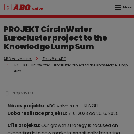
Rozbalen
Vyhledávání
Přihlášení
menu
do
PROJEKT CircInWater
klienstké
Eurocluster project to the
zóny
Knowledge Lump Sum
ABO valve, s.r.o.
Ze světa ABO
PROJEKT CircInWater Eurocluster project to the Knowledge Lump
Sum
Projekty EU
Název projektu:
ABO valve s.r.o – KLS 311
Doba realizace projektu:
7. 6. 2023 do 20. 6. 2025
Cíle projektu:
Our growth strategy is focused on
expanding into new markets, specifically targeting