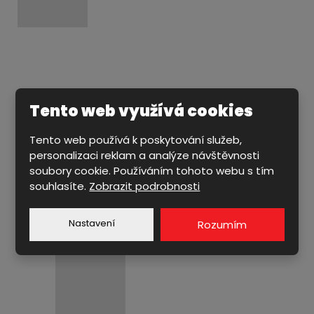
Tento web využívá cookies
CENTRICKÉ UZAVÍRACÍ KLAPKY
EXCENTRICKÉ UZAVÍRACÍ KLAPKY
Tento web používá k poskytování služeb,
personalizaci reklam a analýze návštěvnosti
ŠOUPÁTKA & ZPĚTNÉ KLAPKY
soubory cookie. Používáním tohoto webu s tím
VENTILY & KOHOUTY
souhlasíte.
Zobrazit podrobnosti
PŘÍSLUŠENSTVÍ
Nastavení
Rozumím