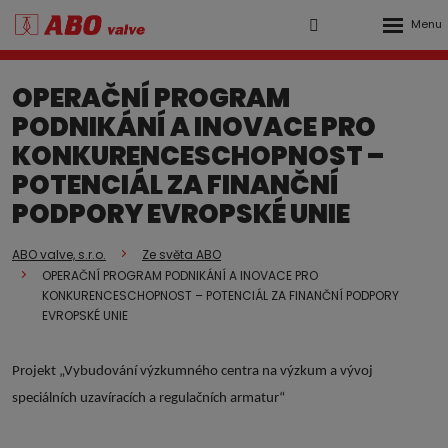
Rozbalen
Vyhledávání
Přihlášení
menu
do
OPERAČNÍ PROGRAM
klienstké
PODNIKÁNÍ A INOVACE PRO
zóny
KONKURENCESCHOPNOST –
POTENCIÁL ZA FINANČNÍ
PODPORY EVROPSKÉ UNIE
ABO valve, s.r.o.
Ze světa ABO
OPERAČNÍ PROGRAM PODNIKÁNÍ A INOVACE PRO
KONKURENCESCHOPNOST – POTENCIÁL ZA FINANČNÍ PODPORY
EVROPSKÉ UNIE
Projekt „Vybudování výzkumného centra na výzkum a vývoj
speciálních uzavíracích a regulačních armatur“