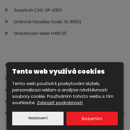
Soustruh CNC SP 430Y
Drátová řezačka Sodic VL 600Q
Gravírovací laser HXM 20
Obecné využití pro V + V
Tento web využívá cookies
Testování tlakových nádob do tlaku 50 bar
Tento web používá k poskytování služeb,
personalizaci reklam a analýze návštěvnosti
Obrábění složitých tvarů, výroba forem a modelů
soubory cookie. Používáním tohoto webu s tím
Obrábění kuželových elipsovitých tvarů
souhlasíte.
Zobrazit podrobnosti
Velmi přesné obrábění rotačních tvarů do průměru
Nastavení
Rozumím
500 mm