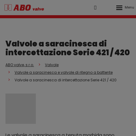
Rozbalen
Vyhledávání
Přihlášení
menu
do
klienstké
zóny
Valvole a saracinesca di
intercettazione Serie 421 / 420
ABO valve, s.r.o.
Valvole
Valvole a saracinesca e valvole di ritegno a battente
Valvole a saracinesca di intercettazione Serie 421 / 420
Le valvole a saracinesca a tenuta morbida sono