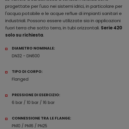
progettate per l'uso nei sistemi idrici, in particolare per
l'acqua potabile e le acque reflue di impianti sanitari e
industriali. Possono essere utilizzate sia in applicazioni
fuori terra che sotto terra, in tubi orizzontali.
Serie 420
solo su richiesta
.
DIAMETRO NOMINALE:
DN32 - DN600
TIPO DI CORPO:
Flanged
PRESSIONE DI ESERCIZIO:
6 bar / 10 bar / 16 bar
CONNESSIONE TRA LE FLANGE:
PN10 / PN16 / PN25